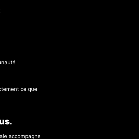
:
unauté
xactement ce que
ous
.
tale accompagne